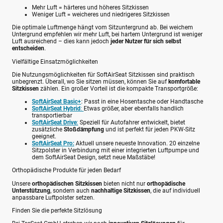
Mehr Luft = härteres und höheres Sitzkissen
Weniger Luft = weicheres und niedrigeres Sitzkissen
Die optimale Luftmenge hängt vom Sitzuntergrund ab. Bei weichem
Untergrund empfehlen wir mehr Luft, bei hartem Untergrund ist weniger
Luft ausreichend – dies kann jedoch
jeder Nutzer für sich selbst
entscheiden
.
Vielfältige Einsatzmöglichkeiten
Die Nutzungsmöglichkeiten für SoftAirSeat Sitzkissen sind praktisch
unbegrenzt. Überall, wo Sie sitzen müssen, können Sie auf
komfortable
Sitzkissen
zählen. Ein großer Vorteil ist die kompakte Transportgröße:
SoftAirSeat Basic+
: Passt in eine Hosentasche oder Handtasche
SoftAirSeat Hybrid
:
Etwas größer, aber ebenfalls handlich
transportierbar
SoftAirSeat Drive
:
Speziell für Autofahrer entwickelt, bietet
zusätzliche
Stoßdämpfung
und ist perfekt für jeden PKW-Sitz
geeignet.
SoftAirSeat Pro:
Aktuell unsere neueste Innovation. 20 einzelne
Sitzpolster in Verbindung mit einer integrierten Luftpumpe und
dem SoftAirSeat Design, setzt neue Maßstäbe!
Orthopädische Produkte für jeden Bedarf
Unsere
orthopädischen Sitzkissen
bieten nicht nur
orthopädische
Unterstützung
, sondern auch
nachhaltige Sitzkissen
, die auf individuell
anpassbare Luftpolster setzen.
Finden Sie die perfekte Sitzlösung