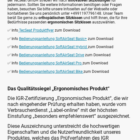
Bei TecSeat GmbH streben wir nach
innovativen Sitzlösungen
für
jedermann. Sollten Sie weitere Informationen benötigen oder Fragen
haben, besuchen Sie bitte unsere Infoseiten auf der Webseite oder
kontaktieren Sie uns persönlich unter +4991197796148. Unser Team
berät Sie gerne zu
orthopädischen Sitzkissen
und hilft Ihnen, die für Ihre
Bedürfnisse passenden
ergonomischen Sitzkissen
auszuwählen.
✅ Info
TecSeat Produktflyer
zum Download
✅ Info
Bedienungsanleitung SoftAirSeat Basic+
zum Download
✅ Info
Bedienungsanleitung SoftAirSeat Hybrid
zum Download
✅ Info
Bedienungsanleitung SoftAirSeat Drive
zum Download
✅ Info
Bedienungsanleitung SoftAirSeat Pro
zum Download
✅ Info
Bedienungsanleitung SoftAirSeat Bike
zum Download
Das Qualitätssiegel „Ergonomisches Produkt“
Die IGR-Zertifizierung „Ergonomisches Produkt“, die wir
nach eingehender Prüfung erhalten haben, wurde vom
Verbraucherdienst „Label-online“ mit der höchsten
Einstufung „besonders empfehlenswert“ ausgezeichnet.
Diese Auszeichnung unterstreicht die hochwertigen
Eigenschaften und die Nutzerfreundlichkeit unseres
Produktes, welches das Prüfverfahren des IGR