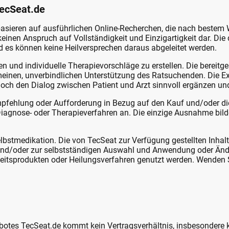
TecSeat.de
e basieren auf ausführlichen Online-Recherchen, die nach beste
keinen Anspruch auf Vollständigkeit und Einzigartigkeit dar. Di
 es können keine Heilversprechen daraus abgeleitet werden.
en und individuelle Therapievorschläge zu erstellen. Die bereitg
gemeinen, unverbindlichen Unterstützung des Ratsuchenden. Die 
doch den Dialog zwischen Patient und Arzt sinnvoll ergänzen un
Empfehlung oder Aufforderung in Bezug auf den Kauf und/oder
agnose- oder Therapieverfahren an. Die einzige Ausnahme bild
lbstmedikation. Die von TecSeat zur Verfügung gestellten Inhal
 und/oder zur selbstständigen Auswahl und Anwendung oder Än
tsprodukten oder Heilungsverfahren genutzt werden. Wenden Si
botes TecSeat.de kommt kein Vertragsverhältnis, insbesondere 