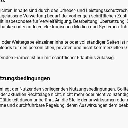
lichten Inhalte sind durch das Urheber- und Leistungsschutzrec
ugelassene Verwertung bedarf der vorherigen schriftlichen Zus
ilt insbesondere für Vervielfältigung, Bearbeitung, Übersetzung,
banken oder anderen elektronischen Medien und Systemen. Inhal
g oder Weitergabe einzelner Inhalte oder vollständiger Seiten ist n
oads für den persönlichen, privaten und nicht kommerziellen Ge
emden Frames ist nur mit schriftlicher Erlaubnis zulässig.
utzungsbedingungen
rliegt der Nutzer den vorliegenden Nutzungsbedingungen. Sollte
r aktuellen Rechtslage nicht, nicht mehr oder nicht vollständig
er Gültigkeit davon unberührt. An die Stelle der unwirksamen oder
same und durchführbare Regelung, deren Auswirkungen dem beab