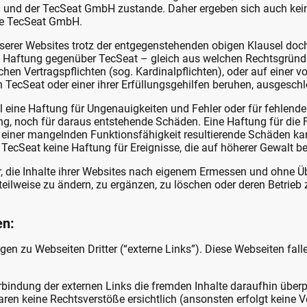
 und der TecSeat GmbH zustande. Daher ergeben sich auch keine
ie TecSeat GmbH.
nserer Websites trotz der entgegenstehenden obigen Klausel do
che Haftung gegenüber TecSeat – gleich aus welchen Rechtsgründe
chen Vertragspflichten (sog. Kardinalpflichten), oder auf einer v
n TecSeat oder einer ihrer Erfüllungsgehilfen beruhen, ausgesch
 eine Haftung für Ungenauigkeiten und Fehler oder für fehlende 
ng, noch für daraus entstehende Schäden. Eine Haftung für die 
 einer mangelnden Funktionsfähigkeit resultierende Schäden k
ecSeat keine Haftung für Ereignisse, die auf höherer Gewalt b
r, die Inhalte ihrer Websites nach eigenem Ermessen und ohne Ü
ilweise zu ändern, zu ergänzen, zu löschen oder deren Betrieb 
en:
en zu Webseiten Dritter (“externe Links”). Diese Webseiten fall
erbindung der externen Links die fremden Inhalte daraufhin über
ren keine Rechtsverstöße ersichtlich (ansonsten erfolgt keine V