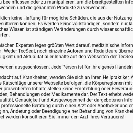
u beeinflussen oder zu manipulieren, um die bereitgestellten In
uwenden und die genannten Produkte zu verwenden.
lich keine Haftung für mögliche Schäden, die aus der Nutzung d
sultieren können. Es werden keine vollständigen, sondern nur kl
sches Wissen ist ständigen Veränderungen durch wissenschaftli
rfen.
schen Experten legen größten Wert darauf, medizinische Inform
en. Weder TecSeat, noch einzelne Autoren und Redakteure übern
auigkeit und Aktualität aller Inhalte auf den Webseiten der TecS
werden ausgeschlossen. Jede Person ist für ihr eigenes Handeln 
dacht auf Krankheiten, wenden Sie sich an Ihren Heilpraktiker, 
ie Ratschläge unserer Webseite befolgen, die Körperregionen mi
er präsentierten Inhalte stellen keine Empfehlung oder Bewerbu
en, Behandlungen oder Medikamente dar. Der Text erhebt wede
tualität, Genauigkeit und Ausgewogenheit der dargebotenen Info
e professionelle Beratung durch einen Arzt oder Apotheker und er
inn, Änderung oder Beendigung einer Behandlung von Krankhei
chwerden konsultieren Sie immer den Arzt Ihres Vertrauens!