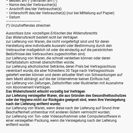
– Bestellt am (*)/erhalten am (*)
– Name des/der Verbraucher(s)
– Anschrift des/der Verbraucher(s)
– Unterschrift des/der Verbraucher(s) (nur bei Mitteilung auf Papier)
– Datum
—————————————
(*) Unzutreffendes streichen
Ausschluss bzw. vorzeitiges Erlöschen des Widerrufsrechts
Das Widerrufsrecht besteht nicht bei Verträgen
zur Lieferung von Waren, die nicht vorgefertigt sind und für deren
Herstellung eine individuelle Auswahl oder Bestimmung durch den
Verbraucher maßgeblich ist oder die eindeutig auf die persönlichen
Bedürfnisse des Verbrauchers zugeschnitten sind;
zur Lieferung von Waren, die schnell verderben können oder deren
Verfallsdatum schnell überschritten würde;
zur Lieferung alkoholischer Getränke, deren Preis bei Vertragsschluss
vereinbart wurde, die aber frühestens 30 Tage nach Vertragsschluss
geliefert werden können und deren aktueller Wert von Schwankungen auf
dem Markt abhängt, auf die der Unternehmer keinen Einfluss hat;
zur Lieferung von Zeitungen, Zeitschriften oder Illustrierten mit Ausnahme
von Abonnement-Verträgen.
Das Widerrufsrecht erlischt vorzeitig bei Verträgen
zur Lieferung versiegelter Waren, die aus Gründen des Gesundheitsschutzes
oder der Hygiene nicht zur Rückgabe geeignet sind, wenn ihre Versiegelung
nach der Lieferung entfernt wurde;
zur Lieferung von Waren, wenn diese nach der Lieferung auf Grund ihrer
Beschaffenheit untrennbar mit anderen Gütern vermischt wurden;
zur Lieferung von Ton- oder Videoaufnahmen oder Computersoftware in
einer versiegelten Packung, wenn die Versiegelung nach der Lieferung
entfernt wurde.