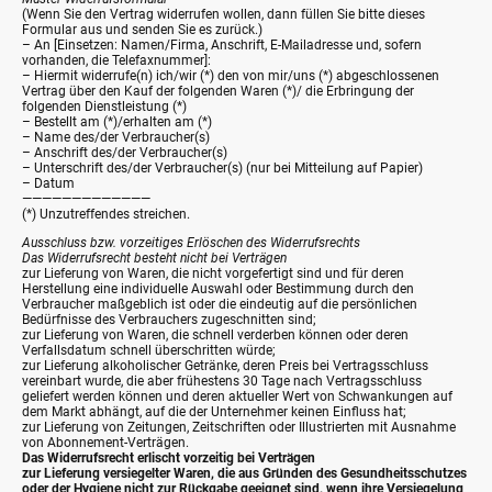
(Wenn Sie den Vertrag widerrufen wollen, dann füllen Sie bitte dieses
Formular aus und senden Sie es zurück.)
– An [Einsetzen: Namen/Firma, Anschrift, E-Mailadresse und, sofern
vorhanden, die Telefaxnummer]:
– Hiermit widerrufe(n) ich/wir (*) den von mir/uns (*) abgeschlossenen
Vertrag über den Kauf der folgenden Waren (*)/ die Erbringung der
folgenden Dienstleistung (*)
– Bestellt am (*)/erhalten am (*)
– Name des/der Verbraucher(s)
– Anschrift des/der Verbraucher(s)
– Unterschrift des/der Verbraucher(s) (nur bei Mitteilung auf Papier)
– Datum
—————————————
(*) Unzutreffendes streichen.
Ausschluss bzw. vorzeitiges Erlöschen des Widerrufsrechts
Das Widerrufsrecht besteht nicht bei Verträgen
zur Lieferung von Waren, die nicht vorgefertigt sind und für deren
Herstellung eine individuelle Auswahl oder Bestimmung durch den
Verbraucher maßgeblich ist oder die eindeutig auf die persönlichen
Bedürfnisse des Verbrauchers zugeschnitten sind;
zur Lieferung von Waren, die schnell verderben können oder deren
Verfallsdatum schnell überschritten würde;
zur Lieferung alkoholischer Getränke, deren Preis bei Vertragsschluss
vereinbart wurde, die aber frühestens 30 Tage nach Vertragsschluss
geliefert werden können und deren aktueller Wert von Schwankungen auf
dem Markt abhängt, auf die der Unternehmer keinen Einfluss hat;
zur Lieferung von Zeitungen, Zeitschriften oder Illustrierten mit Ausnahme
von Abonnement-Verträgen.
Das Widerrufsrecht erlischt vorzeitig bei Verträgen
zur Lieferung versiegelter Waren, die aus Gründen des Gesundheitsschutzes
oder der Hygiene nicht zur Rückgabe geeignet sind, wenn ihre Versiegelung