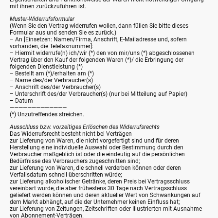
mit ihnen zurückzuführen ist.
Muster-Widerrufsformular
(Wenn Sie den Vertrag widerrufen wollen, dann füllen Sie bitte dieses
Formular aus und senden Sie es zurück.)
– An [Einsetzen: Namen/Firma, Anschrift, E-Mailadresse und, sofern
vorhanden, die Telefaxnummer]:
– Hiermit widerrufe(n) ich/wir (*) den von mir/uns (*) abgeschlossenen
Vertrag über den Kauf der folgenden Waren (*)/ die Erbringung der
folgenden Dienstleistung (*)
– Bestellt am (*)/erhalten am (*)
– Name des/der Verbraucher(s)
– Anschrift des/der Verbraucher(s)
– Unterschrift des/der Verbraucher(s) (nur bei Mitteilung auf Papier)
– Datum
—————————————
(*) Unzutreffendes streichen.
Ausschluss bzw. vorzeitiges Erlöschen des Widerrufsrechts
Das Widerrufsrecht besteht nicht bei Verträgen
zur Lieferung von Waren, die nicht vorgefertigt sind und für deren
Herstellung eine individuelle Auswahl oder Bestimmung durch den
Verbraucher maßgeblich ist oder die eindeutig auf die persönlichen
Bedürfnisse des Verbrauchers zugeschnitten sind;
zur Lieferung von Waren, die schnell verderben können oder deren
Verfallsdatum schnell überschritten würde;
zur Lieferung alkoholischer Getränke, deren Preis bei Vertragsschluss
vereinbart wurde, die aber frühestens 30 Tage nach Vertragsschluss
geliefert werden können und deren aktueller Wert von Schwankungen auf
dem Markt abhängt, auf die der Unternehmer keinen Einfluss hat;
zur Lieferung von Zeitungen, Zeitschriften oder Illustrierten mit Ausnahme
von Abonnement-Verträgen.