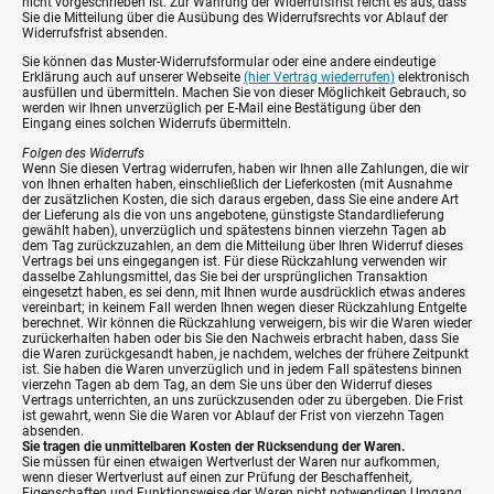
nicht vorgeschrieben ist. Zur Wahrung der Widerrufsfrist reicht es aus, dass
Sie die Mitteilung über die Ausübung des Widerrufsrechts vor Ablauf der
Widerrufsfrist absenden.
Sie können das Muster-Widerrufsformular oder eine andere eindeutige
Erklärung auch auf unserer Webseite
(hier Vertrag wiederrufen)
elektronisch
ausfüllen und übermitteln. Machen Sie von dieser Möglichkeit Gebrauch, so
werden wir Ihnen unverzüglich per E-Mail eine Bestätigung über den
Eingang eines solchen Widerrufs übermitteln.
Folgen des Widerrufs
Wenn Sie diesen Vertrag widerrufen, haben wir Ihnen alle Zahlungen, die wir
von Ihnen erhalten haben, einschließlich der Lieferkosten (mit Ausnahme
der zusätzlichen Kosten, die sich daraus ergeben, dass Sie eine andere Art
der Lieferung als die von uns angebotene, günstigste Standardlieferung
gewählt haben), unverzüglich und spätestens binnen vierzehn Tagen ab
dem Tag zurückzuzahlen, an dem die Mitteilung über Ihren Widerruf dieses
Vertrags bei uns eingegangen ist. Für diese Rückzahlung verwenden wir
dasselbe Zahlungsmittel, das Sie bei der ursprünglichen Transaktion
eingesetzt haben, es sei denn, mit Ihnen wurde ausdrücklich etwas anderes
vereinbart; in keinem Fall werden Ihnen wegen dieser Rückzahlung Entgelte
berechnet. Wir können die Rückzahlung verweigern, bis wir die Waren wieder
zurückerhalten haben oder bis Sie den Nachweis erbracht haben, dass Sie
die Waren zurückgesandt haben, je nachdem, welches der frühere Zeitpunkt
ist. Sie haben die Waren unverzüglich und in jedem Fall spätestens binnen
vierzehn Tagen ab dem Tag, an dem Sie uns über den Widerruf dieses
Vertrags unterrichten, an uns zurückzusenden oder zu übergeben. Die Frist
ist gewahrt, wenn Sie die Waren vor Ablauf der Frist von vierzehn Tagen
absenden.
Sie tragen die unmittelbaren Kosten der Rücksendung der Waren.
Sie müssen für einen etwaigen Wertverlust der Waren nur aufkommen,
wenn dieser Wertverlust auf einen zur Prüfung der Beschaffenheit,
Eigenschaften und Funktionsweise der Waren nicht notwendigen Umgang