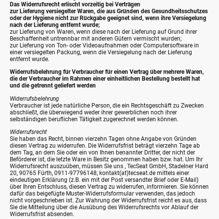
Das Widerrufsrecht erlischt vorzeitig bei Verträgen
zur Lieferung versiegelter Waren, die aus Gründen des Gesundheitsschutzes
oder der Hygiene nicht zur Rückgabe geeignet sind, wenn ihre Versiegelung
nach der Lieferung entfernt wurde;
zur Lieferung von Waren, wenn diese nach der Lieferung auf Grund ihrer
Beschaffenheit untrennbar mit anderen Gütern vermischt wurden;
zur Lieferung von Ton- oder Videoaufnahmen oder Computersoftware in
einer versiegelten Packung, wenn die Versiegelung nach der Lieferung
entfernt wurde.
Widerrufsbelehrung für Verbraucher für einen Vertrag über mehrere Waren,
die der Verbraucher im Rahmen einer einheitlichen Bestellung bestellt hat
und die getrennt geliefert werden
Widerrufsbelehrung
Verbraucher ist jede natürliche Person, die ein Rechtsgeschäft zu Zwecken
abschließt, die überwiegend weder ihrer gewerblichen noch ihrer
selbständigen beruflichen Tätigkeit zugerechnet werden können.
Widerrufsrecht
Sie haben das Recht, binnen vierzehn Tagen ohne Angabe von Gründen
diesen Vertrag zu widerrufen. Die Widerrufsfrist beträgt vierzehn Tage ab
dem Tag, an dem Sie oder ein von Ihnen benannter Dritter, der nicht der
Beförderer ist, die letzte Ware in Besitz genommen haben bzw. hat. Um Ihr
Widerrufsrecht auszuüben, müssen Sie uns , TecSeat GmbH, Stadelner Hard
20, 90765 Fürth, 0911-97796148, kontakt(at)tecseat.de mittels einer
eindeutigen Erklärung (z.B. ein mit der Post versandter Brief oder E-Mail)
über Ihren Entschluss, diesen Vertrag zu widerrufen, informieren. Sie können
dafür das beigefügte Muster-Widerrufsformular verwenden, das jedoch
nicht vorgeschrieben ist. Zur Wahrung der Widerrufsfrist reicht es aus, dass
Sie die Mitteilung über die Ausübung des Widerrufsrechts vor Ablauf der
Widerrufsfrist absenden.