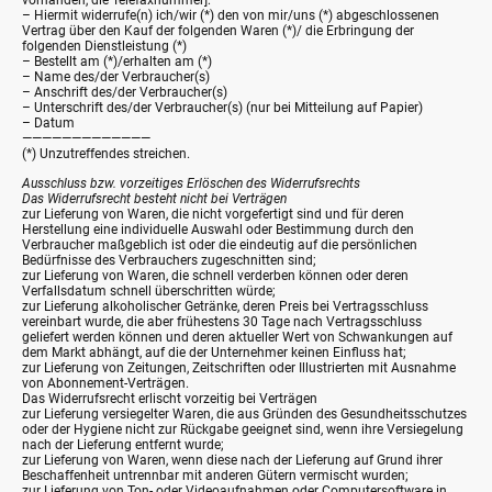
vorhanden, die Telefaxnummer]:
– Hiermit widerrufe(n) ich/wir (*) den von mir/uns (*) abgeschlossenen
Vertrag über den Kauf der folgenden Waren (*)/ die Erbringung der
folgenden Dienstleistung (*)
– Bestellt am (*)/erhalten am (*)
– Name des/der Verbraucher(s)
– Anschrift des/der Verbraucher(s)
– Unterschrift des/der Verbraucher(s) (nur bei Mitteilung auf Papier)
– Datum
—————————————
(*) Unzutreffendes streichen.
Ausschluss bzw. vorzeitiges Erlöschen des Widerrufsrechts
Das Widerrufsrecht besteht nicht bei Verträgen
zur Lieferung von Waren, die nicht vorgefertigt sind und für deren
Herstellung eine individuelle Auswahl oder Bestimmung durch den
Verbraucher maßgeblich ist oder die eindeutig auf die persönlichen
Bedürfnisse des Verbrauchers zugeschnitten sind;
zur Lieferung von Waren, die schnell verderben können oder deren
Verfallsdatum schnell überschritten würde;
zur Lieferung alkoholischer Getränke, deren Preis bei Vertragsschluss
vereinbart wurde, die aber frühestens 30 Tage nach Vertragsschluss
geliefert werden können und deren aktueller Wert von Schwankungen auf
dem Markt abhängt, auf die der Unternehmer keinen Einfluss hat;
zur Lieferung von Zeitungen, Zeitschriften oder Illustrierten mit Ausnahme
von Abonnement-Verträgen.
Das Widerrufsrecht erlischt vorzeitig bei Verträgen
zur Lieferung versiegelter Waren, die aus Gründen des Gesundheitsschutzes
oder der Hygiene nicht zur Rückgabe geeignet sind, wenn ihre Versiegelung
nach der Lieferung entfernt wurde;
zur Lieferung von Waren, wenn diese nach der Lieferung auf Grund ihrer
Beschaffenheit untrennbar mit anderen Gütern vermischt wurden;
zur Lieferung von Ton- oder Videoaufnahmen oder Computersoftware in