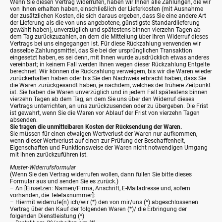
Wenn Sie diesen Vertrag widerrufen, haben wir Ihnen alle Zahlungen, die wir
von Ihnen erhalten haben, einschließlich der Lieferkosten (mit Ausnahme
der zusätzlichen Kosten, die sich daraus ergeben, dass Sie eine andere Art
der Lieferung als die von uns angebotene, günstigste Standardlieferung
gewählt haben), unverzüglich und spätestens binnen vierzehn Tagen ab
dem Tag zurückzuzahlen, an dem die Mitteilung über Ihren Widerruf dieses
Vertrags bei uns eingegangen ist. Für diese Rückzahlung verwenden wir
dasselbe Zahlungsmittel, das Sie bei der ursprünglichen Transaktion
eingesetzt haben, es sei denn, mit Ihnen wurde ausdrücklich etwas anderes
vereinbart; in keinem Fall werden Ihnen wegen dieser Rückzahlung Entgelte
berechnet. Wir können die Rückzahlung verweigern, bis wir die Waren wieder
zurückerhalten haben oder bis Sie den Nachweis erbracht haben, dass Sie
die Waren zurückgesandt haben, je nachdem, welches der frühere Zeitpunkt
ist. Sie haben die Waren unverzüglich und in jedem Fall spätestens binnen
vierzehn Tagen ab dem Tag, an dem Sie uns über den Widerruf dieses
Vertrags unterrichten, an uns zurückzusenden oder zu übergeben. Die Frist
ist gewahrt, wenn Sie die Waren vor Ablauf der Frist von vierzehn Tagen
absenden.
Sie tragen die unmittelbaren Kosten der Rücksendung der Waren.
Sie müssen für einen etwaigen Wertverlust der Waren nur aufkommen,
wenn dieser Wertverlust auf einen zur Prüfung der Beschaffenheit,
Eigenschaften und Funktionsweise der Waren nicht notwendigen Umgang
mit ihnen zurückzuführen ist.
Muster-Widerrufsformular
(Wenn Sie den Vertrag widerrufen wollen, dann füllen Sie bitte dieses
Formular aus und senden Sie es zurück.)
– An [Einsetzen: Namen/Firma, Anschrift, E-Mailadresse und, sofern
vorhanden, die Telefaxnummer]:
– Hiermit widerrufe(n) ich/wir (*) den von mir/uns (*) abgeschlossenen
Vertrag über den Kauf der folgenden Waren (*)/ die Erbringung der
folgenden Dienstleistung (*)