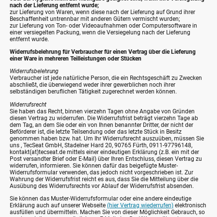
nach der Lieferung entfernt wurde;
zur Lieferung von Waren, wenn diese nach der Lieferung auf Grund ihrer
Beschaffenheit untrennbar mit anderen Gütern vermischt wurden;
zur Lieferung von Ton- oder Videoaufnahmen oder Computersoftware in
einer versiegelten Packung, wenn die Versiegelung nach der Lieferung
entfernt wurde.
Widerrufsbelehrung für Verbraucher für einen Vertrag über die Lieferung
einer Ware in mehreren Teilleistungen oder Stücken
Widerrufsbelehrung
Verbraucher ist jede natürliche Person, die ein Rechtsgeschäft zu Zwecken
abschließt, die überwiegend weder ihrer gewerblichen noch ihrer
selbständigen beruflichen Tätigkeit zugerechnet werden können.
Widerrufsrecht
Sie haben das Recht, binnen vierzehn Tagen ohne Angabe von Gründen
diesen Vertrag zu widerrufen. Die Widerrufsfrist beträgt vierzehn Tage ab
dem Tag, an dem Sie oder ein von Ihnen benannter Dritter, der nicht der
Beförderer ist, die letzte Teilsendung oder das letzte Stück in Besitz
genommen haben bzw. hat. Um Ihr Widerrufsrecht auszuüben, müssen Sie
uns , TecSeat GmbH, Stadelner Hard 20, 90765 Fürth, 0911-97796148,
kontakt(at)tecseat.de mittels einer eindeutigen Erklärung (z.B. ein mit der
Post versandter Brief oder E-Mail) über Ihren Entschluss, diesen Vertrag zu
widerrufen, informieren. Sie können dafür das beigefügte Muster-
Widerrufsformular verwenden, das jedoch nicht vorgeschrieben ist. Zur
Wahrung der Widerrufsfrist reicht es aus, dass Sie die Mitteilung über die
Ausübung des Widerrufsrechts vor Ablauf der Widerrufsfrist absenden.
Sie können das Muster-Widerrufsformular oder eine andere eindeutige
Erklärung auch auf unserer Webseite
(hier Vertrag wiederrufen)
elektronisch
ausfüllen und übermitteln. Machen Sie von dieser Möglichkeit Gebrauch, so