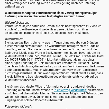
einer versiegelten Packung, wenn die Versiegelung nach der Lieferung
entfernt wurde;
Widerrufsbelehrung für Verbraucher für einen Vertrag zur regelmäßigen
Lieferung von Waren über einen festgelegten Zeitraum hinweg
Widerrufsbelehrung
Verbraucher ist jede natürliche Person, die ein Rechtsgeschäft zu Zwecken
abschließt, die überwiegend weder ihrer gewerblichen noch ihrer
selbständigen beruflichen Tätigkeit zugerechnet werden können.
Widerrufsrecht
Sie haben das Recht, binnen vierzehn Tagen ohne Angabe von Gründen
diesen Vertrag zu widerrufen. Die Widerrufsfrist beträgt vierzehn Tage ab
dem Tag, an dem Sie oder ein von Ihnen benannter Dritter, der nicht der
Beförderer ist, die erste Ware in Besitz genommen haben bzw. hat. Um Ihr
Widerrufsrecht auszuüben, müssen Sie uns , TecSeat GmbH, Stadelner Hard
20, 90765 Fürth, 0911-97796148, kontakt(at)tecseat.de mittels einer
eindeutigen Erklärung (z.B. ein mit der Post versandter Brief oder E-Mail)
über Ihren Entschluss, diesen Vertrag zu widerrufen, informieren. Sie können
dafür das beigefügte Muster-Widerrufsformular verwenden, das jedoch
nicht vorgeschrieben ist. Zur Wahrung der Widerrufsfrist reicht es aus, dass
Sie die Mitteilung über die Ausübung des Widerrufsrechts vor Ablauf der
Widerrufsfrist absenden.
Sie können das Muster-Widerrufsformular oder eine andere eindeutige
Erklärung auch auf unserer Webseite
(hier Vertrag wiederrufen)
elektronisch
ausfüllen und übermitteln. Machen Sie von dieser Möglichkeit Gebrauch, so
werden wir Ihnen unverzüglich per E-Mail eine Bestätigung über den
Eingang eines solchen Widerrufs übermitteln.
Folgen des Widerrufs