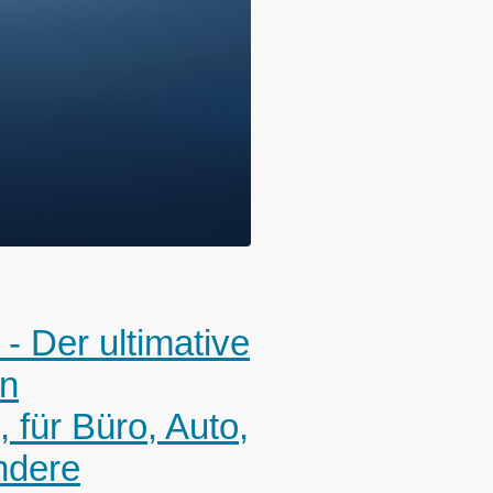
- Der ultimative
en
 für Büro, Auto,
ndere