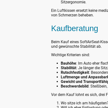
Sitzergonomie.
Ein Luftkissen ersetzt keine med
von Schmerzen beheben.
Kaufberatung
Beim Kauf eines SoftAirSeat-Kiss
und gewünschte Stabilität ab.
Wichtige Kriterien sind:
Bauhöhe
: Im Auto eher flac
Stabilität
: Je länger die Sit
Rutschfestigkeit
: Besonder
Luftmenge und Anpassbark
Gewicht und Transportfähi
Beschwerdebild
: Steißbein
Vor dem Kauf lohnt es sich, drei F
Wo sitze ich am häufigsten
Will ich eher Entlastung od