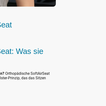
Seat
Seat: Was sie
en?
Orthopädische SoftAirSeat
ster-Prinzip, das das Sitzen