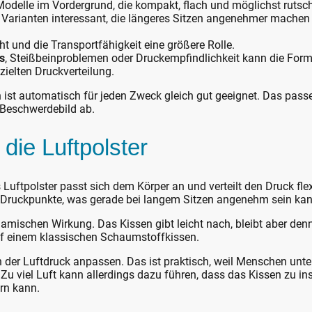
odelle im Vordergrund, die kompakt, flach und möglichst rutsch
 Varianten interessant, die längeres Sitzen angenehmer machen u
t und die Transportfähigkeit eine größere Rolle.
s
, Steißbeinproblemen oder Druckempfindlichkeit kann die Form
ielten Druckverteilung.
en ist automatisch für jeden Zweck gleich gut geeignet. Das pa
 Beschwerdebild ab.
 die Luftpolster
Luftpolster passt sich dem Körper an und verteilt den Druck flexi
 Druckpunkte, was gerade bei langem Sitzen angenehm sein kan
 dynamischen Wirkung. Das Kissen gibt leicht nach, bleibt aber d
auf einem klassischen Schaumstoffkissen.
h der Luftdruck anpassen. Das ist praktisch, weil Menschen unt
 Zu viel Luft kann allerdings dazu führen, dass das Kissen zu in
rn kann.